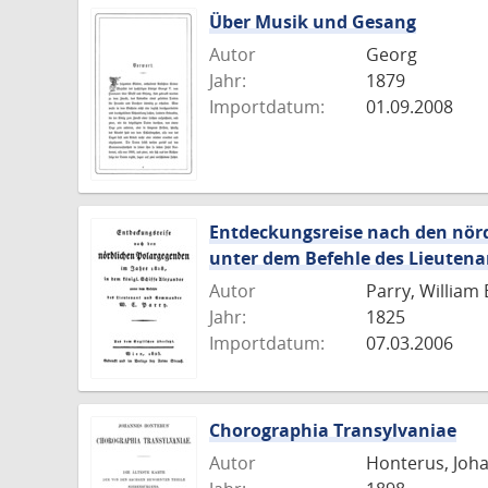
Seite
Seite
Seite
Seite
Über Musik und Gesang
Autor
Georg
Jahr:
1879
Importdatum:
01.09.2008
Entdeckungsreise nach den nördl
unter dem Befehle des Lieuten
Autor
Parry, William
Jahr:
1825
Importdatum:
07.03.2006
Chorographia Transylvaniae
Autor
Honterus, Joh