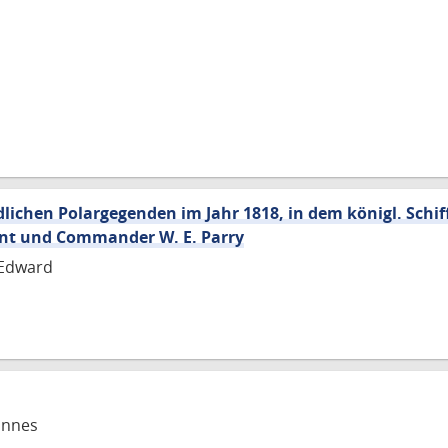
ichen Polargegenden im Jahr 1818, in dem königl. Schif
ant und Commander W. E. Parry
 Edward
annes