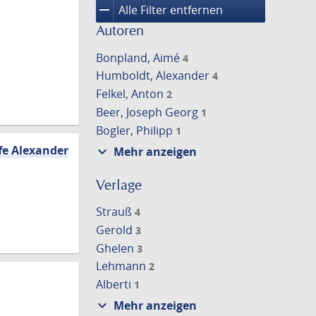
remove
Alle Filter entfernen
Autoren
Bonpland, Aimé
4
Humboldt, Alexander
4
Felkel, Anton
2
Beer, Joseph Georg
1
Bogler, Philipp
1
fe Alexander
expand_more
Mehr anzeigen
Verlage
Strauß
4
Gerold
3
Ghelen
3
Lehmann
2
Alberti
1
expand_more
Mehr anzeigen