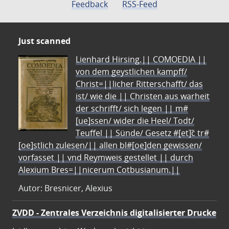
Feedback
RSS-Feed
Just scanned
Lienhard Hirsing.|| COMOEDIA ||
von dem geystlichen kampff/
Christ=||licher Ritterschafft/ das
ist/ wie die || Christen aus warheit
der schrifft/ sich legen || m#
[ue]ssen/ wider die Heel/ Todt/
Teuffel || Sünde/ Gesetz #[et]c̃ tr#
[oe]stlich zulesen/|| allen bl#[oe]den gewissen/
vorfasset || vnd Reymweis gestellet || durch
Alexium Bres=||nicerum Cotbusianum.||
Autor: Bresnicer, Alexius
ZVDD - Zentrales Verzeichnis digitalisierter Drucke