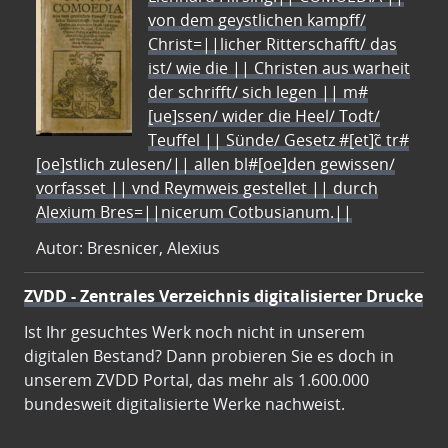
von dem geystlichen kampff/
Christ=||licher Ritterschafft/ das
ist/ wie die || Christen aus warheit
der schrifft/ sich legen || m#
[ue]ssen/ wider die Heel/ Todt/
Teuffel || Sünde/ Gesetz #[et]c̃ tr#
[oe]stlich zulesen/|| allen bl#[oe]den gewissen/
vorfasset || vnd Reymweis gestellet || durch
Alexium Bres=||nicerum Cotbusianum.||
Autor: Bresnicer, Alexius
ZVDD - Zentrales Verzeichnis digitalisierter Drucke
Ist Ihr gesuchtes Werk noch nicht in unserem
digitalen Bestand? Dann probieren Sie es doch in
unserem ZVDD Portal, das mehr als 1.600.000
bundesweit digitalisierte Werke nachweist.