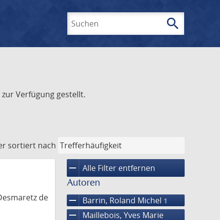
search
Suchen
zur Verfügung gestellt.
er
sortiert nach
remove
Alle Filter entfernen
Autoren
 Desmaretz de
remove
Barrin, Roland Michel
1
remove
Maillebois, Yves Marie