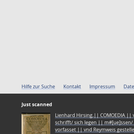
Hilfe zur Suche
Kontakt
Impressum
Date
Just scanned
Lienhard Hirsing.|| COMOEDIA || vo
schrifft/ sich legen || m#[ue]ssen/
vorfasset || vnd Reymweis gestel