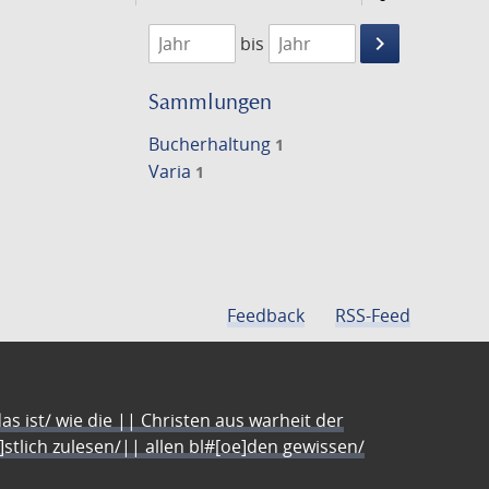
1756
1757
keyboard_arrow_right
bis
Suche
einschränke
Sammlungen
Bucherhaltung
1
Varia
1
Feedback
RSS-Feed
s ist/ wie die || Christen aus warheit der
e]stlich zulesen/|| allen bl#[oe]den gewissen/