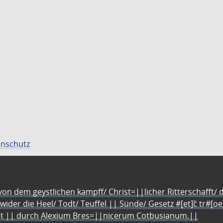
nschutz
n dem geystlichen kampff/ Christ=||licher Ritterschafft/ da
 wider die Heel/ Todt/ Teuffel || Sünde/ Gesetz #[et]c̃ tr#[o
let || durch Alexium Bres=||nicerum Cotbusianum.||