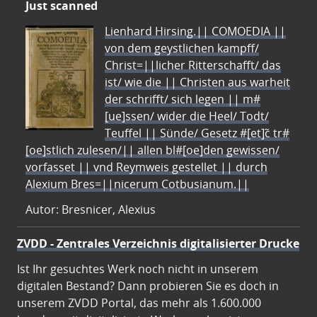
Just scanned
Lienhard Hirsing.|| COMOEDIA ||
von dem geystlichen kampff/
Christ=||licher Ritterschafft/ das
ist/ wie die || Christen aus warheit
der schrifft/ sich legen || m#
[ue]ssen/ wider die Heel/ Todt/
Teuffel || Sünde/ Gesetz #[et]c̃ tr#
[oe]stlich zulesen/|| allen bl#[oe]den gewissen/
vorfasset || vnd Reymweis gestellet || durch
Alexium Bres=||nicerum Cotbusianum.||
Autor: Bresnicer, Alexius
ZVDD - Zentrales Verzeichnis digitalisierter Drucke
Ist Ihr gesuchtes Werk noch nicht in unserem
digitalen Bestand? Dann probieren Sie es doch in
unserem ZVDD Portal, das mehr als 1.600.000