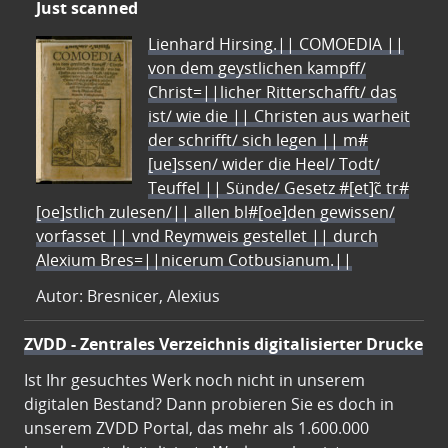
Just scanned
Lienhard Hirsing.|| COMOEDIA ||
von dem geystlichen kampff/
Christ=||licher Ritterschafft/ das
ist/ wie die || Christen aus warheit
der schrifft/ sich legen || m#
[ue]ssen/ wider die Heel/ Todt/
Teuffel || Sünde/ Gesetz #[et]c̃ tr#
[oe]stlich zulesen/|| allen bl#[oe]den gewissen/
vorfasset || vnd Reymweis gestellet || durch
Alexium Bres=||nicerum Cotbusianum.||
Autor: Bresnicer, Alexius
ZVDD - Zentrales Verzeichnis digitalisierter Drucke
Ist Ihr gesuchtes Werk noch nicht in unserem
digitalen Bestand? Dann probieren Sie es doch in
unserem ZVDD Portal, das mehr als 1.600.000