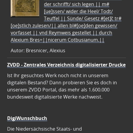
der schrifft/ sich legen || m#
[ue]ssen/ wider die Heel/ Todt/
Teuffel || Sünde/ Gesetz #[et]c̃ tr#
[oe]stlich zulesen/|| allen bl#[oe]den gewissen/
vorfasset || vnd Reymweis gestellet || durch
Alexium Bres=||nicerum Cotbusianum.||
Autor: Bresnicer, Alexius
ZVDD - Zentrales Verzeichnis digitalisierter Drucke
Ist Ihr gesuchtes Werk noch nicht in unserem
digitalen Bestand? Dann probieren Sie es doch in
unserem ZVDD Portal, das mehr als 1.600.000
bundesweit digitalisierte Werke nachweist.
DigiWunschbuch
Die Niedersächsische Staats- und