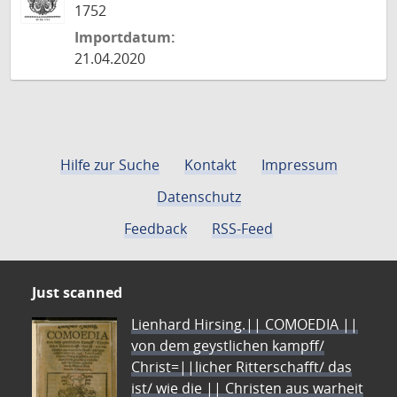
1752
Importdatum:
21.04.2020
Hilfe zur Suche
Kontakt
Impressum
Datenschutz
Feedback
RSS-Feed
Just scanned
Lienhard Hirsing.|| COMOEDIA ||
von dem geystlichen kampff/
Christ=||licher Ritterschafft/ das
ist/ wie die || Christen aus warheit