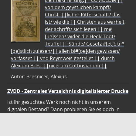
Lienhard Hirsing.|| COMOEDIA ||
von dem geystlichen kampff/
Christ=||licher Ritterschafft/ das
ist/ wie die || Christen aus warheit
der schrifft/ sich legen || m#
[ue]ssen/ wider die Heel/ Todt/
Teuffel || Sünde/ Gesetz #[et]c̃ tr#
[oe]stlich zulesen/|| allen bl#[oe]den gewissen/
vorfasset || vnd Reymweis gestellet || durch
Alexium Bres=||nicerum Cotbusianum.||
Autor: Bresnicer, Alexius
ZVDD - Zentrales Verzeichnis digitalisierter Drucke
Ist Ihr gesuchtes Werk noch nicht in unserem
digitalen Bestand? Dann probieren Sie es doch in
unserem ZVDD Portal, das mehr als 1.600.000
bundesweit digitalisierte Werke nachweist.