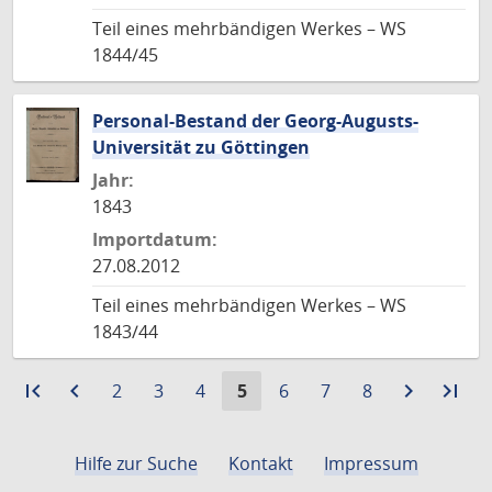
Teil eines mehrbändigen Werkes – WS
1844/45
Personal-Bestand der Georg-Augusts-
Universität zu Göttingen
Jahr:
1843
Importdatum:
27.08.2012
Teil eines mehrbändigen Werkes – WS
1843/44
first_page
Zur
navigate_before
Zur
Gehe
Gehe
Gehe
Aktuelle
Gehe
Gehe
Gehe
navigate_next
Zur
last_page
Zur
2
3
4
5
6
7
8
ersten
vorigen
zu
zu
zu
Seite:
zu
zu
zu
nächste
let
Seite
Seite
Seite
Seite
Seite
Seite
Seite
Seite
Seite
Sei
Hilfe zur Suche
Kontakt
Impressum