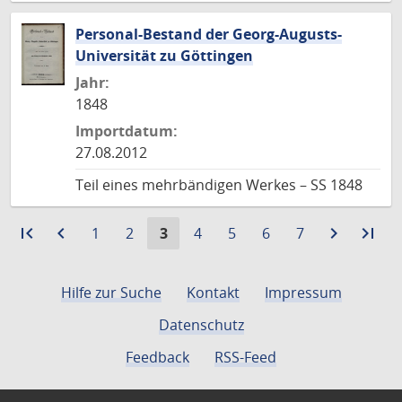
Personal-Bestand der Georg-Augusts-
Universität zu Göttingen
Jahr:
1848
Importdatum:
27.08.2012
Teil eines mehrbändigen Werkes – SS 1848
first_page
Zur
navigate_before
Zur
Gehe
Gehe
Aktuelle
Gehe
Gehe
Gehe
Gehe
navigate_next
Zur
last_page
Zur
1
2
3
4
5
6
7
ersten
vorigen
zu
zu
Seite:
zu
zu
zu
zu
nächste
let
Seite
Seite
Seite
Seite
Seite
Seite
Seite
Seite
Seite
Sei
Hilfe zur Suche
Kontakt
Impressum
Datenschutz
Feedback
RSS-Feed