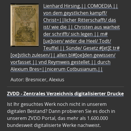
Lienhard Hirsing.|| COMOEDIA ||
von dem geystlichen kampff/
Christ=||licher Ritterschafft/ das
ist/ wie die || Christen aus warheit
der schrifft/ sich legen || m#
[ue]ssen/ wider die Heel/ Todt/
Teuffel || Sünde/ Gesetz #[et]c̃ tr#
[oe]stlich zulesen/|| allen bl#[oe]den gewissen/
vorfasset || vnd Reymweis gestellet || durch
Alexium Bres=||nicerum Cotbusianum.||
Autor: Bresnicer, Alexius
ZVDD - Zentrales Verzeichnis digitalisierter Drucke
Ist Ihr gesuchtes Werk noch nicht in unserem
digitalen Bestand? Dann probieren Sie es doch in
unserem ZVDD Portal, das mehr als 1.600.000
bundesweit digitalisierte Werke nachweist.