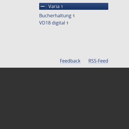
remove
Varia
1
Bucherhaltung
1
VD18 digital
1
Feedback
RSS-Feed