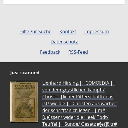
Hilfe zur Suche
Kontakt
Impressum
Datenschutz
Feedback
RSS-Feed
Just scanned
Lienhard Hirsing.|| COMOEDIA ||
von dem geystlichen kampff/
Christ=||licher Ritterschafft/ das
ist/ wie die || Christen aus warheit
der schrifft/ sich legen || m#
[ue]ssen/ wider die Heel/ Todt/
Teuffel || Sünde/ Gesetz #[et]c̃ tr#