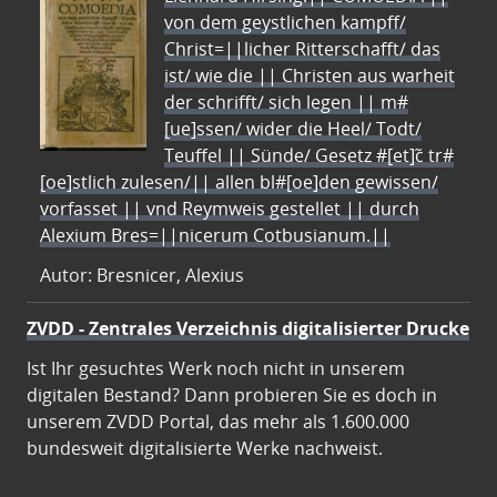
von dem geystlichen kampff/
Christ=||licher Ritterschafft/ das
ist/ wie die || Christen aus warheit
der schrifft/ sich legen || m#
[ue]ssen/ wider die Heel/ Todt/
Teuffel || Sünde/ Gesetz #[et]c̃ tr#
[oe]stlich zulesen/|| allen bl#[oe]den gewissen/
vorfasset || vnd Reymweis gestellet || durch
Alexium Bres=||nicerum Cotbusianum.||
Autor: Bresnicer, Alexius
ZVDD - Zentrales Verzeichnis digitalisierter Drucke
Ist Ihr gesuchtes Werk noch nicht in unserem
digitalen Bestand? Dann probieren Sie es doch in
unserem ZVDD Portal, das mehr als 1.600.000
bundesweit digitalisierte Werke nachweist.