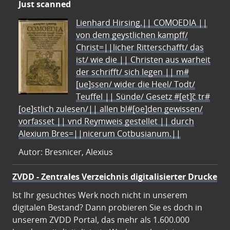
Just scanned
Lienhard Hirsing.|| COMOEDIA ||
von dem geystlichen kampff/
Christ=||licher Ritterschafft/ das
ist/ wie die || Christen aus warheit
der schrifft/ sich legen || m#
[ue]ssen/ wider die Heel/ Todt/
Teuffel || Sünde/ Gesetz #[et]c̃ tr#
[oe]stlich zulesen/|| allen bl#[oe]den gewissen/
vorfasset || vnd Reymweis gestellet || durch
Alexium Bres=||nicerum Cotbusianum.||
Autor: Bresnicer, Alexius
ZVDD - Zentrales Verzeichnis digitalisierter Drucke
Ist Ihr gesuchtes Werk noch nicht in unserem
digitalen Bestand? Dann probieren Sie es doch in
unserem ZVDD Portal, das mehr als 1.600.000