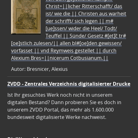
Christ=||licher Ritterschafft/ das
ist/ wie die || Christen aus warheit
der schrifft/ sich legen || m#
[ue]ssen/ wider die Heel/ Todt/
Teuffel || Sünde/ Gesetz #[et]c̃ tr#
[oe]stlich zulesen/|| allen bl#[oe]den gewissen/
vorfasset || vnd Reymweis gestellet || durch
Alexium Bres=||nicerum Cotbusianum.||
Autor: Bresnicer, Alexius
ZVDD - Zentrales Verzeichnis digitalisierter Drucke
Ist Ihr gesuchtes Werk noch nicht in unserem
digitalen Bestand? Dann probieren Sie es doch in
unserem ZVDD Portal, das mehr als 1.600.000
bundesweit digitalisierte Werke nachweist.