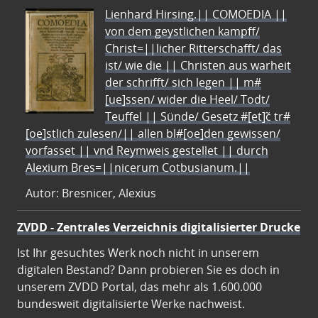
Lienhard Hirsing.|| COMOEDIA ||
von dem geystlichen kampff/
Christ=||licher Ritterschafft/ das
ist/ wie die || Christen aus warheit
der schrifft/ sich legen || m#
[ue]ssen/ wider die Heel/ Todt/
Teuffel || Sünde/ Gesetz #[et]c̃ tr#
[oe]stlich zulesen/|| allen bl#[oe]den gewissen/
vorfasset || vnd Reymweis gestellet || durch
Alexium Bres=||nicerum Cotbusianum.||
Autor: Bresnicer, Alexius
ZVDD - Zentrales Verzeichnis digitalisierter Drucke
Ist Ihr gesuchtes Werk noch nicht in unserem
digitalen Bestand? Dann probieren Sie es doch in
unserem ZVDD Portal, das mehr als 1.600.000
bundesweit digitalisierte Werke nachweist.