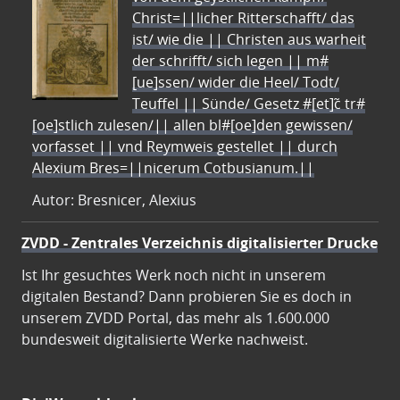
Christ=||licher Ritterschafft/ das
ist/ wie die || Christen aus warheit
der schrifft/ sich legen || m#
[ue]ssen/ wider die Heel/ Todt/
Teuffel || Sünde/ Gesetz #[et]c̃ tr#
[oe]stlich zulesen/|| allen bl#[oe]den gewissen/
vorfasset || vnd Reymweis gestellet || durch
Alexium Bres=||nicerum Cotbusianum.||
Autor: Bresnicer, Alexius
ZVDD - Zentrales Verzeichnis digitalisierter Drucke
Ist Ihr gesuchtes Werk noch nicht in unserem
digitalen Bestand? Dann probieren Sie es doch in
unserem ZVDD Portal, das mehr als 1.600.000
bundesweit digitalisierte Werke nachweist.