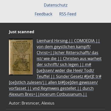
Datenschutz
Feedback
RSS-Feed
Just scanned
Lienhard Hirsing.|| COMOEDIA ||
von dem geystlichen kampff/
Christ=||licher Ritterschafft/ das
ist/ wie die || Christen aus warheit
der schrifft/ sich legen || m#
[ue]ssen/ wider die Heel/ Todt/
Teuffel || Sünde/ Gesetz #[et]c̃ tr#
[oe]stlich zulesen/|| allen bl#[oe]den gewissen/
vorfasset || vnd Reymweis gestellet || durch
Alexium Bres=||nicerum Cotbusianum.||
Autor: Bresnicer, Alexius