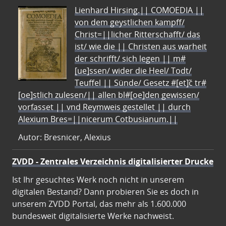
Lienhard Hirsing.|| COMOEDIA ||
von dem geystlichen kampff/
Christ=||licher Ritterschafft/ das
ist/ wie die || Christen aus warheit
der schrifft/ sich legen || m#
[ue]ssen/ wider die Heel/ Todt/
Teuffel || Sünde/ Gesetz #[et]c̃ tr#
[oe]stlich zulesen/|| allen bl#[oe]den gewissen/
vorfasset || vnd Reymweis gestellet || durch
Alexium Bres=||nicerum Cotbusianum.||
Autor: Bresnicer, Alexius
ZVDD - Zentrales Verzeichnis digitalisierter Drucke
Ist Ihr gesuchtes Werk noch nicht in unserem
digitalen Bestand? Dann probieren Sie es doch in
unserem ZVDD Portal, das mehr als 1.600.000
bundesweit digitalisierte Werke nachweist.