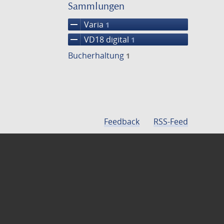
einschränke
Sammlungen
remove
Varia
1
remove
VD18 digital
1
Bucherhaltung
1
Feedback
RSS-Feed