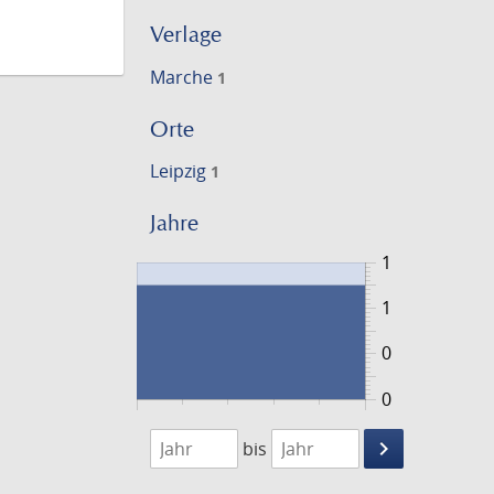
Verlage
Marche
1
Orte
Leipzig
1
Jahre
1
1
0
0
1756
1757
keyboard_arrow_right
bis
Suche