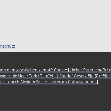
nschutz
n dem geystlichen kampff/ Christ=||licher Ritterschafft/ da
 wider die Heel/ Todt/ Teuffel || Sünde/ Gesetz #[et]c̃ tr#[o
let || durch Alexium Bres=||nicerum Cotbusianum.||