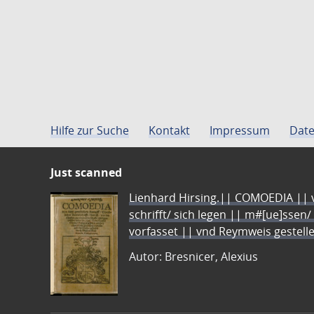
Hilfe zur Suche
Kontakt
Impressum
Date
Just scanned
Lienhard Hirsing.|| COMOEDIA || vo
schrifft/ sich legen || m#[ue]ssen/
vorfasset || vnd Reymweis gestel
Autor: Bresnicer, Alexius