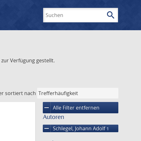
search
Suchen
zur Verfügung gestellt.
er
sortiert nach
remove
Alle Filter entfernen
Autoren
remove
Schlegel, Johann Adolf
1