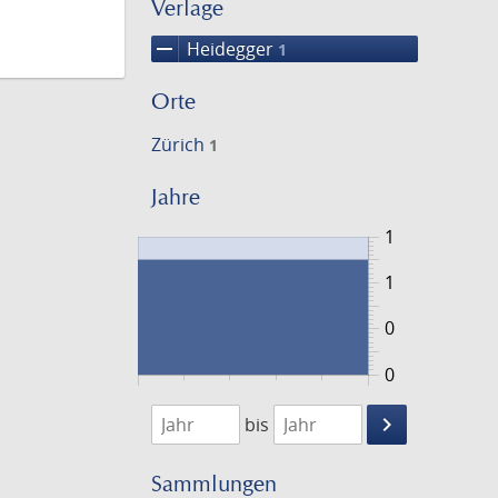
Verlage
remove
Heidegger
1
Orte
Zürich
1
Jahre
1
1
0
0
1746
1747
keyboard_arrow_right
bis
Suche
einschränke
Sammlungen