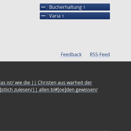
remove
Bucherhaltung
1
remove
Varia
1
Feedback
RSS-Feed
s ist/ wie die || Christen aus warheit der
e]stlich zulesen/|| allen bl#[oe]den gewissen/