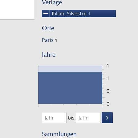
Verlage
remove
Kilian, Silvestre
1
Orte
Paris
1
Jahre
1
1
0
0
1826
1827
keyboard_arrow_right
bis
Suche
einschränke
Sammlungen