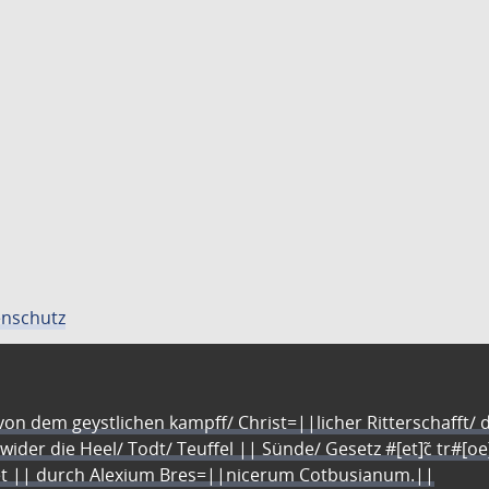
nschutz
n dem geystlichen kampff/ Christ=||licher Ritterschafft/ da
 wider die Heel/ Todt/ Teuffel || Sünde/ Gesetz #[et]c̃ tr#[o
let || durch Alexium Bres=||nicerum Cotbusianum.||