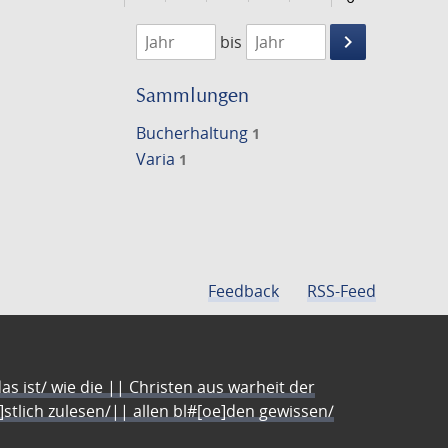
1756
1757
keyboard_arrow_right
bis
Suche
einschränke
Sammlungen
Bucherhaltung
1
Varia
1
Feedback
RSS-Feed
s ist/ wie die || Christen aus warheit der
e]stlich zulesen/|| allen bl#[oe]den gewissen/