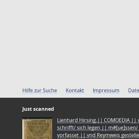
Hilfe zur Suche
Kontakt
Impressum
Date
Just scanned
Lienhard Hirsing.|| COMOEDIA || vo
schrifft/ sich legen || m#[ue]ssen/
vorfasset || vnd Reymweis gestel