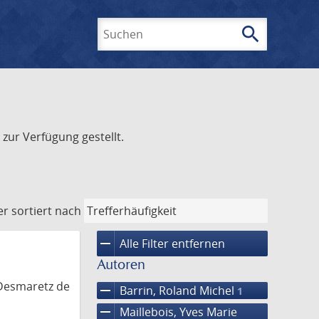
search
Suchen
zur Verfügung gestellt.
er
sortiert nach
remove
Alle Filter entfernen
Autoren
 Desmaretz de
remove
Barrin, Roland Michel
1
remove
Maillebois, Yves Marie