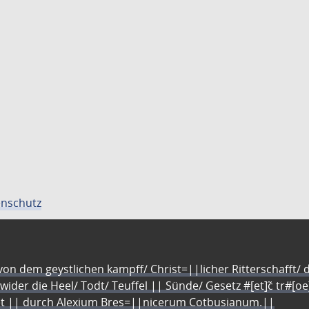
nschutz
n dem geystlichen kampff/ Christ=||licher Ritterschafft/ da
 wider die Heel/ Todt/ Teuffel || Sünde/ Gesetz #[et]c̃ tr#[o
let || durch Alexium Bres=||nicerum Cotbusianum.||