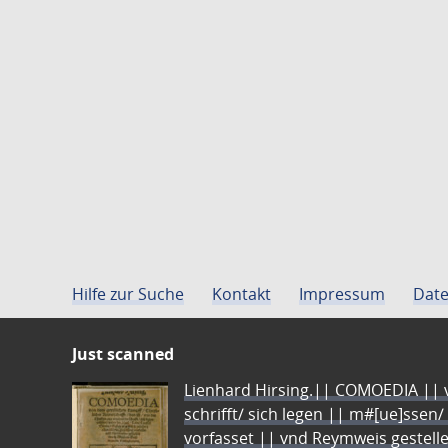
Hilfe zur Suche
Kontakt
Impressum
Date
Just scanned
Lienhard Hirsing.|| COMOEDIA || vo
schrifft/ sich legen || m#[ue]ssen/
vorfasset || vnd Reymweis gestel