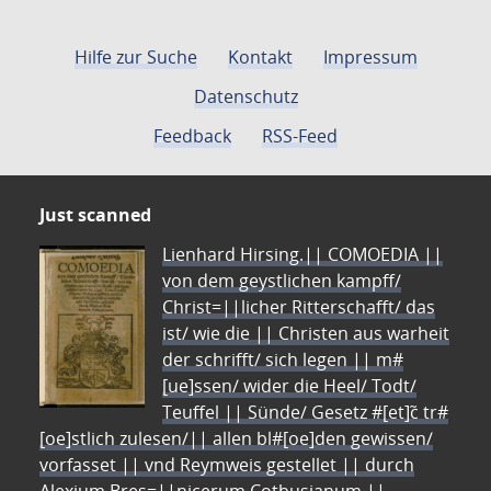
Hilfe zur Suche
Kontakt
Impressum
Datenschutz
Feedback
RSS-Feed
Just scanned
Lienhard Hirsing.|| COMOEDIA ||
von dem geystlichen kampff/
Christ=||licher Ritterschafft/ das
ist/ wie die || Christen aus warheit
der schrifft/ sich legen || m#
[ue]ssen/ wider die Heel/ Todt/
Teuffel || Sünde/ Gesetz #[et]c̃ tr#
[oe]stlich zulesen/|| allen bl#[oe]den gewissen/
vorfasset || vnd Reymweis gestellet || durch