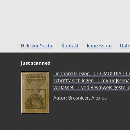
Hilfe zur Suche
Kontakt
Impressum
Date
Just scanned
Lienhard Hirsing.|| COMOEDIA || vo
schrifft/ sich legen || m#[ue]ssen/
vorfasset || vnd Reymweis gestel
Autor: Bresnicer, Alexius