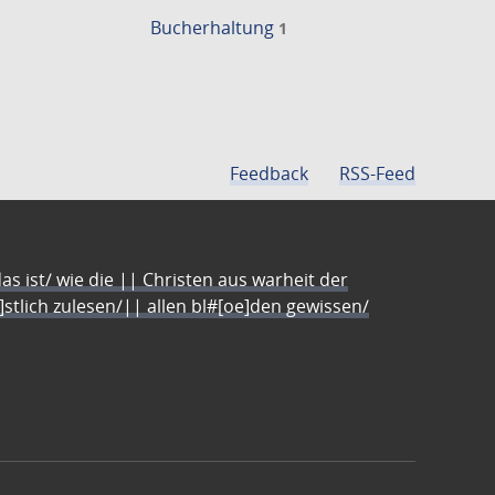
Bucherhaltung
1
Feedback
RSS-Feed
s ist/ wie die || Christen aus warheit der
e]stlich zulesen/|| allen bl#[oe]den gewissen/