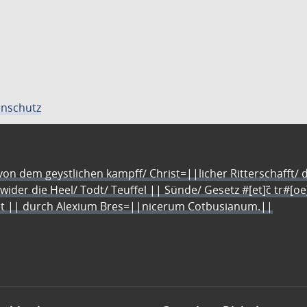
nschutz
n dem geystlichen kampff/ Christ=||licher Ritterschafft/ da
 wider die Heel/ Todt/ Teuffel || Sünde/ Gesetz #[et]c̃ tr#[o
let || durch Alexium Bres=||nicerum Cotbusianum.||