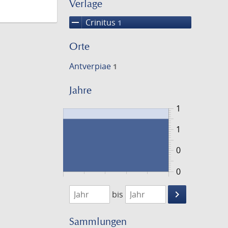
Verlage
remove
Crinitus
1
Orte
Antverpiae
1
Jahre
1
1
0
0
1540
1541
keyboard_arrow_right
bis
Suche
einschränke
Sammlungen