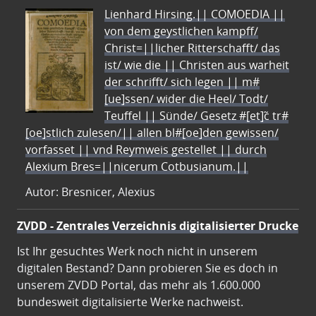
Lienhard Hirsing.|| COMOEDIA ||
von dem geystlichen kampff/
Christ=||licher Ritterschafft/ das
ist/ wie die || Christen aus warheit
der schrifft/ sich legen || m#
[ue]ssen/ wider die Heel/ Todt/
Teuffel || Sünde/ Gesetz #[et]c̃ tr#
[oe]stlich zulesen/|| allen bl#[oe]den gewissen/
vorfasset || vnd Reymweis gestellet || durch
Alexium Bres=||nicerum Cotbusianum.||
Autor: Bresnicer, Alexius
ZVDD - Zentrales Verzeichnis digitalisierter Drucke
Ist Ihr gesuchtes Werk noch nicht in unserem
digitalen Bestand? Dann probieren Sie es doch in
unserem ZVDD Portal, das mehr als 1.600.000
bundesweit digitalisierte Werke nachweist.