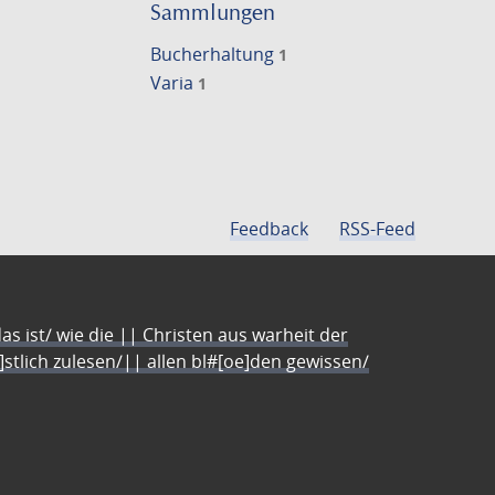
einschränke
Sammlungen
Bucherhaltung
1
Varia
1
Feedback
RSS-Feed
s ist/ wie die || Christen aus warheit der
e]stlich zulesen/|| allen bl#[oe]den gewissen/