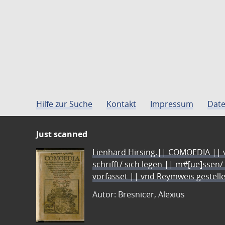
Hilfe zur Suche
Kontakt
Impressum
Date
Just scanned
Lienhard Hirsing.|| COMOEDIA || vo
schrifft/ sich legen || m#[ue]ssen/
vorfasset || vnd Reymweis gestel
Autor: Bresnicer, Alexius