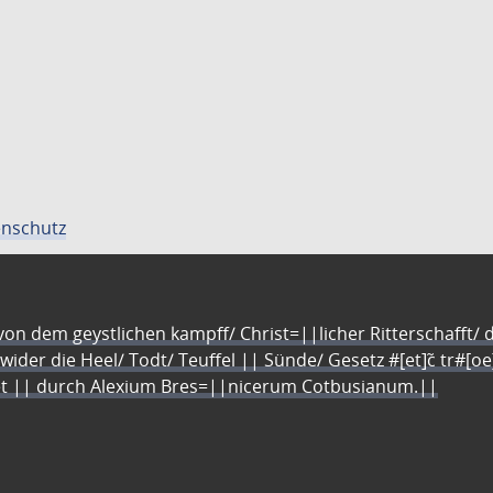
nschutz
n dem geystlichen kampff/ Christ=||licher Ritterschafft/ da
 wider die Heel/ Todt/ Teuffel || Sünde/ Gesetz #[et]c̃ tr#[o
let || durch Alexium Bres=||nicerum Cotbusianum.||