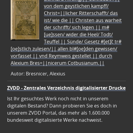
von dem geystlichen kampff/
Christ=||licher Ritterschafft/ das
ist/ wie die || Christen aus warheit
der schrifft/ sich legen || m#
[ue]ssen/ wider die Heel/ Todt/
Teuffel || Sünde/ Gesetz #[et]c̃ tr#
[oe]stlich zulesen/|| allen bl#[oe]den gewissen/
vorfasset || vnd Reymweis gestellet || durch
Alexium Bres=||nicerum Cotbusianum.||
Autor: Bresnicer, Alexius
ZVDD - Zentrales Verzeichnis digitalisierter Drucke
Ist Ihr gesuchtes Werk noch nicht in unserem
digitalen Bestand? Dann probieren Sie es doch in
unserem ZVDD Portal, das mehr als 1.600.000
bundesweit digitalisierte Werke nachweist.