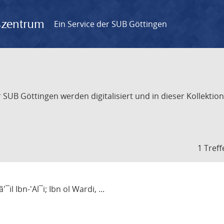
gszentrum
Ein Service der SUB Göttingen
UB Göttingen werden digitalisiert und in dieser Kollektion 
1 Treff
¯il Ibn-'Al¯i; Ibn ol Wardi, ...