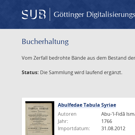
Göttinger Digitalisierun
Bucherhaltung
Vom Zerfall bedrohte Bände aus dem Bestand der S
Status:
Die Sammlung wird laufend ergänzt.
Abulfedae Tabula Syriae
Autoren
Abu-'l-Fidã Ismã'
Jahr:
1766
Importdatum:
31.08.2012