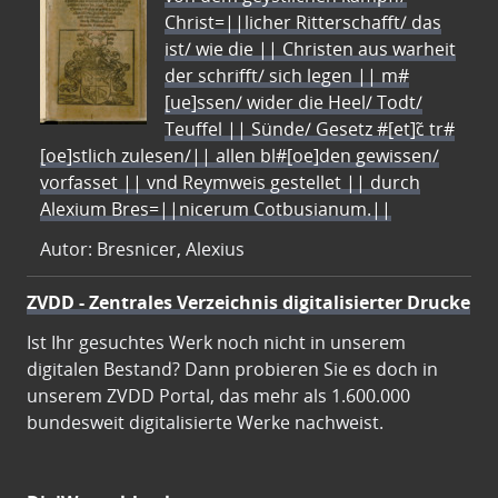
Christ=||licher Ritterschafft/ das
ist/ wie die || Christen aus warheit
der schrifft/ sich legen || m#
[ue]ssen/ wider die Heel/ Todt/
Teuffel || Sünde/ Gesetz #[et]c̃ tr#
[oe]stlich zulesen/|| allen bl#[oe]den gewissen/
vorfasset || vnd Reymweis gestellet || durch
Alexium Bres=||nicerum Cotbusianum.||
Autor: Bresnicer, Alexius
ZVDD - Zentrales Verzeichnis digitalisierter Drucke
Ist Ihr gesuchtes Werk noch nicht in unserem
digitalen Bestand? Dann probieren Sie es doch in
unserem ZVDD Portal, das mehr als 1.600.000
bundesweit digitalisierte Werke nachweist.