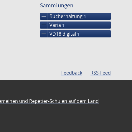
einschränke
Sammlungen
remove
Bucherhaltung
1
remove
Varia
1
remove
VD18 digital
1
Feedback
RSS-Feed
emeinen und Repetier-Schulen auf dem Land