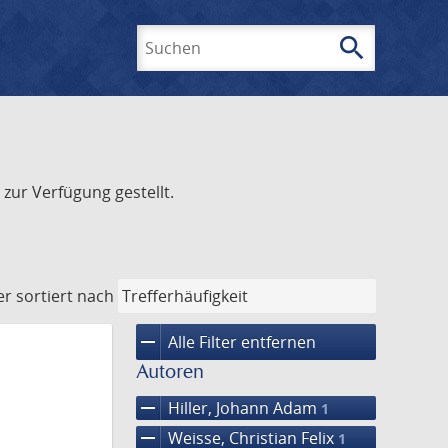
search
Suchen
zur Verfügung gestellt.
er
sortiert nach
remove
Alle Filter entfernen
Autoren
remove
Hiller, Johann Adam
1
remove
Weisse, Christian Felix
1