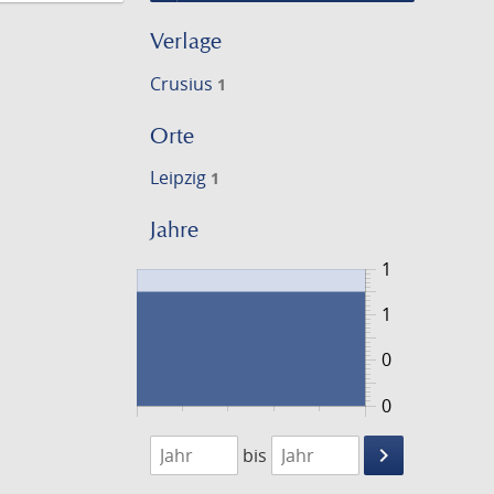
Verlage
Crusius
1
Orte
Leipzig
1
Jahre
1
1
0
0
1782
1783
keyboard_arrow_right
bis
Suche