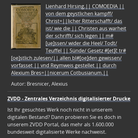
Lienhard Hirsing.|| COMOEDIA ||
von dem geystlichen kampff/
Christ=||licher Ritterschafft/ das
ist/ wie die || Christen aus warheit
der schrifft/ sich legen || m#
[ue]ssen/ wider die Heel/ Todt/
Teuffel || Sünde/ Gesetz #[et]c̃ tr#
[oe]stlich zulesen/|| allen bl#[oe]den gewissen/
vorfasset || vnd Reymweis gestellet || durch
Alexium Bres=||nicerum Cotbusianum.||
Autor: Bresnicer, Alexius
ZVDD - Zentrales Verzeichnis digitalisierter Drucke
Ist Ihr gesuchtes Werk noch nicht in unserem
digitalen Bestand? Dann probieren Sie es doch in
unserem ZVDD Portal, das mehr als 1.600.000
bundesweit digitalisierte Werke nachweist.