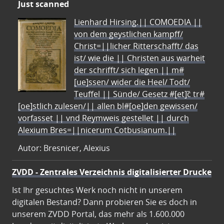
Just scanned
Lienhard Hirsing.|| COMOEDIA ||
von dem geystlichen kampff/
Christ=||licher Ritterschafft/ das
ist/ wie die || Christen aus warheit
der schrifft/ sich legen || m#
[ue]ssen/ wider die Heel/ Todt/
Teuffel || Sünde/ Gesetz #[et]c̃ tr#
[oe]stlich zulesen/|| allen bl#[oe]den gewissen/
vorfasset || vnd Reymweis gestellet || durch
Alexium Bres=||nicerum Cotbusianum.||
Autor: Bresnicer, Alexius
ZVDD - Zentrales Verzeichnis digitalisierter Drucke
Ist Ihr gesuchtes Werk noch nicht in unserem
digitalen Bestand? Dann probieren Sie es doch in
unserem ZVDD Portal, das mehr als 1.600.000