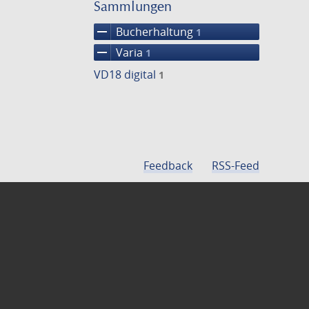
einschränke
Sammlungen
remove
Bucherhaltung
1
remove
Varia
1
VD18 digital
1
Feedback
RSS-Feed