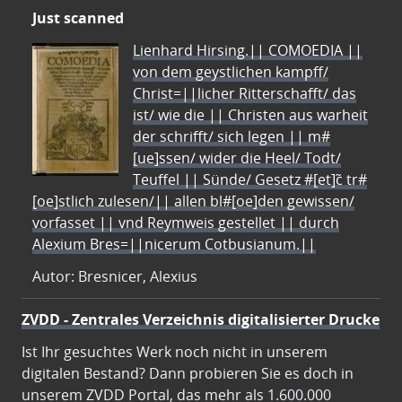
Just scanned
Lienhard Hirsing.|| COMOEDIA ||
von dem geystlichen kampff/
Christ=||licher Ritterschafft/ das
ist/ wie die || Christen aus warheit
der schrifft/ sich legen || m#
[ue]ssen/ wider die Heel/ Todt/
Teuffel || Sünde/ Gesetz #[et]c̃ tr#
[oe]stlich zulesen/|| allen bl#[oe]den gewissen/
vorfasset || vnd Reymweis gestellet || durch
Alexium Bres=||nicerum Cotbusianum.||
Autor: Bresnicer, Alexius
ZVDD - Zentrales Verzeichnis digitalisierter Drucke
Ist Ihr gesuchtes Werk noch nicht in unserem
digitalen Bestand? Dann probieren Sie es doch in
unserem ZVDD Portal, das mehr als 1.600.000