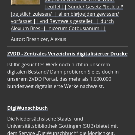
Teuffel || Sünde/ Gesetz #[et]c̃ tr#
[oe]stlich zulesen/|| allen bl#[oe]den gewissen/
vorfasset || vnd Reymweis gestellet || durch
Alexium Bres=||nicerum Cotbusianum.||
Autor: Bresnicer, Alexius
ZVDD - Zentrales Verzeichnis digitalisierter Drucke
Ist Ihr gesuchtes Werk noch nicht in unserem
digitalen Bestand? Dann probieren Sie es doch in
unserem ZVDD Portal, das mehr als 1.600.000
bundesweit digitalisierte Werke nachweist.
DigiWunschbuch
Die Niedersächsische Staats- und
Universitätsbibliothek Göttingen (SUB) bietet mit
dem Service „DigiWunschbuch” die Möglichkeit,