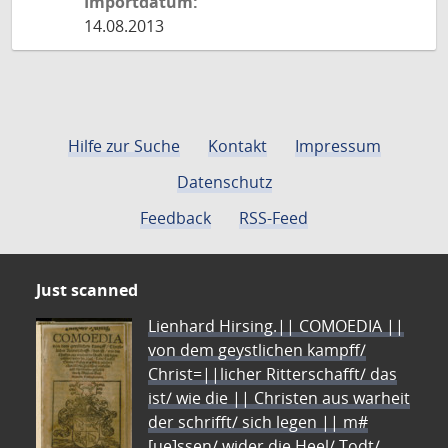
Importdatum:
14.08.2013
Hilfe zur Suche
Kontakt
Impressum
Datenschutz
Feedback
RSS-Feed
Just scanned
Lienhard Hirsing.|| COMOEDIA ||
von dem geystlichen kampff/
Christ=||licher Ritterschafft/ das
ist/ wie die || Christen aus warheit
der schrifft/ sich legen || m#
[ue]ssen/ wider die Heel/ Todt/