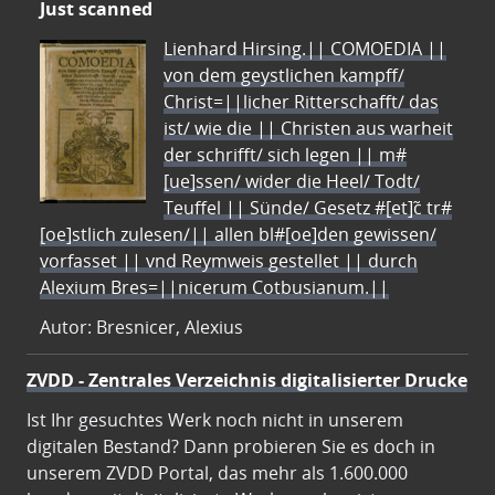
Just scanned
Lienhard Hirsing.|| COMOEDIA ||
von dem geystlichen kampff/
Christ=||licher Ritterschafft/ das
ist/ wie die || Christen aus warheit
der schrifft/ sich legen || m#
[ue]ssen/ wider die Heel/ Todt/
Teuffel || Sünde/ Gesetz #[et]c̃ tr#
[oe]stlich zulesen/|| allen bl#[oe]den gewissen/
vorfasset || vnd Reymweis gestellet || durch
Alexium Bres=||nicerum Cotbusianum.||
Autor: Bresnicer, Alexius
ZVDD - Zentrales Verzeichnis digitalisierter Drucke
Ist Ihr gesuchtes Werk noch nicht in unserem
digitalen Bestand? Dann probieren Sie es doch in
unserem ZVDD Portal, das mehr als 1.600.000