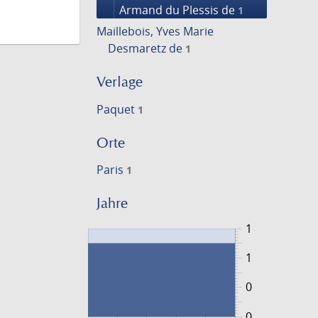
Armand du Plessis de
1
Maillebois, Yves Marie
Desmaretz de
1
Verlage
Paquet
1
Orte
Paris
1
Jahre
1
1
0
0