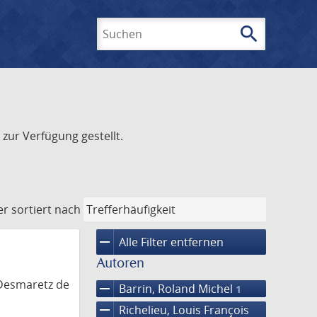
search
Suchen
zur Verfügung gestellt.
er
sortiert nach
remove
Alle Filter entfernen
Autoren
 Desmaretz de
remove
Barrin, Roland Michel
1
remove
Richelieu, Louis François