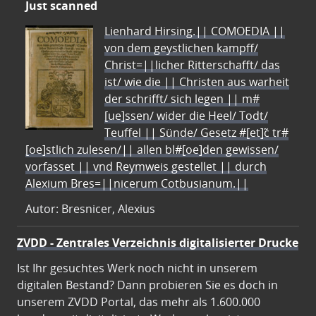
Just scanned
Lienhard Hirsing.|| COMOEDIA ||
von dem geystlichen kampff/
Christ=||licher Ritterschafft/ das
ist/ wie die || Christen aus warheit
der schrifft/ sich legen || m#
[ue]ssen/ wider die Heel/ Todt/
Teuffel || Sünde/ Gesetz #[et]c̃ tr#
[oe]stlich zulesen/|| allen bl#[oe]den gewissen/
vorfasset || vnd Reymweis gestellet || durch
Alexium Bres=||nicerum Cotbusianum.||
Autor: Bresnicer, Alexius
ZVDD - Zentrales Verzeichnis digitalisierter Drucke
Ist Ihr gesuchtes Werk noch nicht in unserem
digitalen Bestand? Dann probieren Sie es doch in
unserem ZVDD Portal, das mehr als 1.600.000