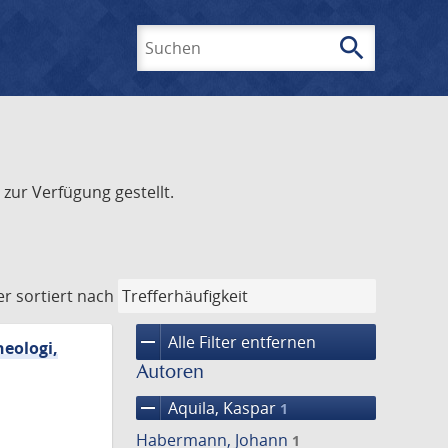
search
Suchen
zur Verfügung gestellt.
er
sortiert nach
remove
Alle Filter entfernen
eologi,
Autoren
remove
Aquila, Kaspar
1
Habermann, Johann
1