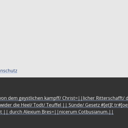
nschutz
n dem geystlichen kampff/ Christ=||licher Ritterschafft/ da
 wider die Heel/ Todt/ Teuffel || Sünde/ Gesetz #[et]c̃ tr#[o
let || durch Alexium Bres=||nicerum Cotbusianum.||