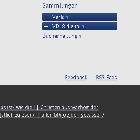
einschränke
Sammlungen
remove
Varia
1
remove
VD18 digital
1
Bucherhaltung
1
Feedback
RSS-Feed
s ist/ wie die || Christen aus warheit der
e]stlich zulesen/|| allen bl#[oe]den gewissen/