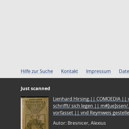
Hilfe zur Suche
Kontakt
Impressum
Date
Just scanned
Lienhard Hirsing.|| COMOEDIA || vo
schrifft/ sich legen || m#[ue]ssen/
vorfasset || vnd Reymweis gestel
Autor: Bresnicer, Alexius