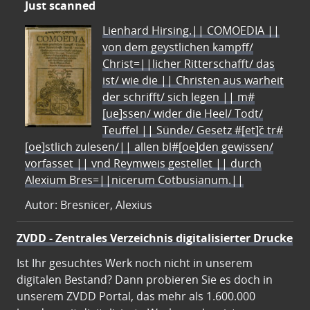
Just scanned
Lienhard Hirsing.|| COMOEDIA ||
von dem geystlichen kampff/
Christ=||licher Ritterschafft/ das
ist/ wie die || Christen aus warheit
der schrifft/ sich legen || m#
[ue]ssen/ wider die Heel/ Todt/
Teuffel || Sünde/ Gesetz #[et]c̃ tr#
[oe]stlich zulesen/|| allen bl#[oe]den gewissen/
vorfasset || vnd Reymweis gestellet || durch
Alexium Bres=||nicerum Cotbusianum.||
Autor: Bresnicer, Alexius
ZVDD - Zentrales Verzeichnis digitalisierter Drucke
Ist Ihr gesuchtes Werk noch nicht in unserem
digitalen Bestand? Dann probieren Sie es doch in
unserem ZVDD Portal, das mehr als 1.600.000