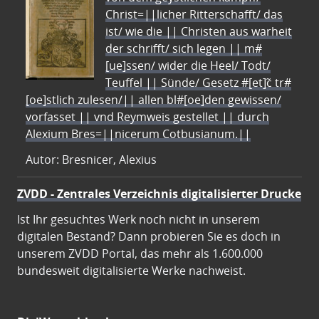
Christ=||licher Ritterschafft/ das
ist/ wie die || Christen aus warheit
der schrifft/ sich legen || m#
[ue]ssen/ wider die Heel/ Todt/
Teuffel || Sünde/ Gesetz #[et]c̃ tr#
[oe]stlich zulesen/|| allen bl#[oe]den gewissen/
vorfasset || vnd Reymweis gestellet || durch
Alexium Bres=||nicerum Cotbusianum.||
Autor: Bresnicer, Alexius
ZVDD - Zentrales Verzeichnis digitalisierter Drucke
Ist Ihr gesuchtes Werk noch nicht in unserem
digitalen Bestand? Dann probieren Sie es doch in
unserem ZVDD Portal, das mehr als 1.600.000
bundesweit digitalisierte Werke nachweist.