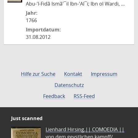
Abu-'l-Fidã Ismã'¯il Ibn-'Al¯i; Ibn ol Wardi, ...
Jahr:
1766
Importdatum:
31.08.2012
Hilfe zur Suche
Kontakt
Impressum
Datenschutz
Feedback
RSS-Feed
Just scanned
Lienhard Hirsing.|| COMOEDIA ||
von dem geystlichen kampff/