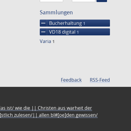
Suche
einschränke
Sammlungen
remove
Bucherhaltung
1
remove
VD18 digital
1
Varia
1
Feedback
RSS-Feed
s ist/ wie die || Christen aus warheit der
e]stlich zulesen/|| allen bl#[oe]den gewissen/