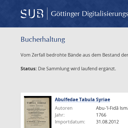
Göttinger Digitalisierun
Bucherhaltung
Vom Zerfall bedrohte Bände aus dem Bestand der S
Status:
Die Sammlung wird laufend ergänzt.
Abulfedae Tabula Syriae
Autoren
Abu-'l-Fidã Ismã'
Jahr:
1766
Importdatum:
31.08.2012