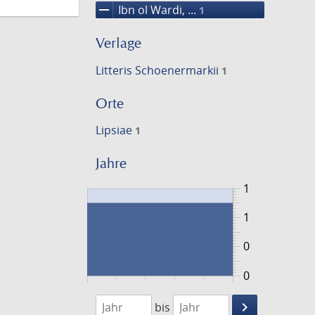
remove
Ibn ol Wardi, ...
1
Verlage
Litteris Schoenermarkii
1
Orte
Lipsiae
1
Jahre
1
1
0
0
1766
1767
keyboard_arrow_right
bis