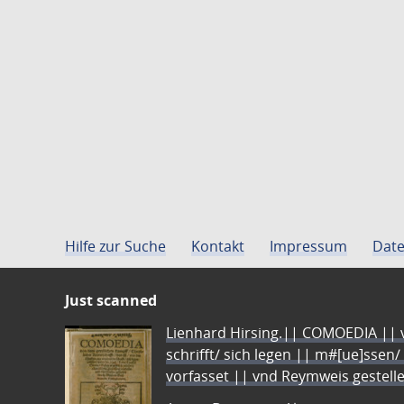
Hilfe zur Suche
Kontakt
Impressum
Date
Just scanned
Lienhard Hirsing.|| COMOEDIA || vo
schrifft/ sich legen || m#[ue]ssen/
vorfasset || vnd Reymweis gestel