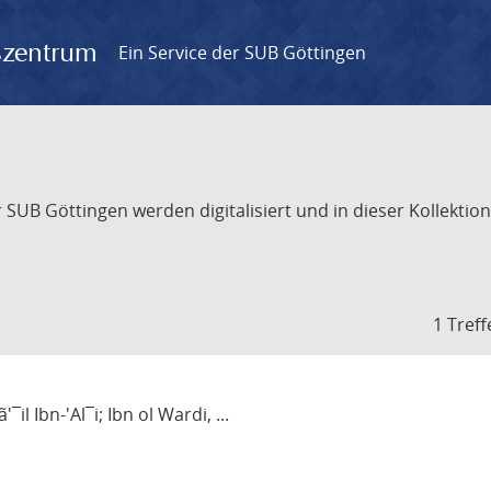
gszentrum
Ein Service der SUB Göttingen
UB Göttingen werden digitalisiert und in dieser Kollektion 
1 Treff
¯il Ibn-'Al¯i; Ibn ol Wardi, ...