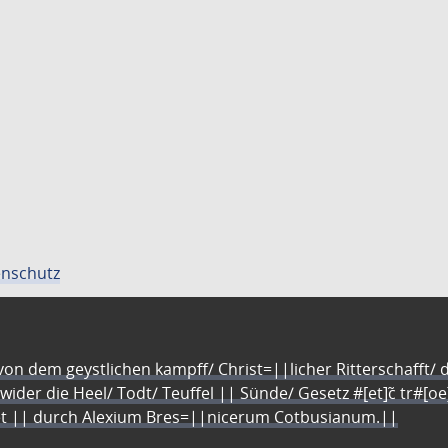
nschutz
n dem geystlichen kampff/ Christ=||licher Ritterschafft/ da
 wider die Heel/ Todt/ Teuffel || Sünde/ Gesetz #[et]c̃ tr#[o
let || durch Alexium Bres=||nicerum Cotbusianum.||