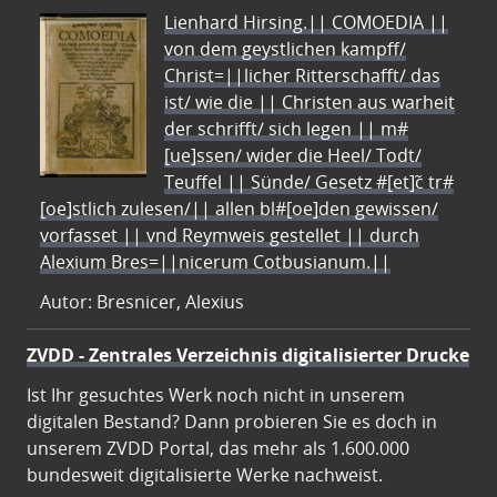
Lienhard Hirsing.|| COMOEDIA ||
von dem geystlichen kampff/
Christ=||licher Ritterschafft/ das
ist/ wie die || Christen aus warheit
der schrifft/ sich legen || m#
[ue]ssen/ wider die Heel/ Todt/
Teuffel || Sünde/ Gesetz #[et]c̃ tr#
[oe]stlich zulesen/|| allen bl#[oe]den gewissen/
vorfasset || vnd Reymweis gestellet || durch
Alexium Bres=||nicerum Cotbusianum.||
Autor: Bresnicer, Alexius
ZVDD - Zentrales Verzeichnis digitalisierter Drucke
Ist Ihr gesuchtes Werk noch nicht in unserem
digitalen Bestand? Dann probieren Sie es doch in
unserem ZVDD Portal, das mehr als 1.600.000
bundesweit digitalisierte Werke nachweist.