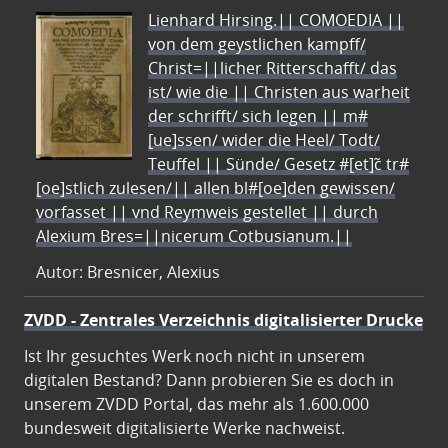
Lienhard Hirsing.|| COMOEDIA ||
von dem geystlichen kampff/
Christ=||licher Ritterschafft/ das
ist/ wie die || Christen aus warheit
der schrifft/ sich legen || m#
[ue]ssen/ wider die Heel/ Todt/
Teuffel || Sünde/ Gesetz #[et]c̃ tr#
[oe]stlich zulesen/|| allen bl#[oe]den gewissen/
vorfasset || vnd Reymweis gestellet || durch
Alexium Bres=||nicerum Cotbusianum.||
Autor: Bresnicer, Alexius
ZVDD - Zentrales Verzeichnis digitalisierter Drucke
Ist Ihr gesuchtes Werk noch nicht in unserem
digitalen Bestand? Dann probieren Sie es doch in
unserem ZVDD Portal, das mehr als 1.600.000
bundesweit digitalisierte Werke nachweist.