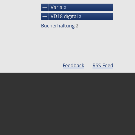
remove
Varia
2
remove
VD18 digital
2
Bucherhaltung
2
Feedback
RSS-Feed