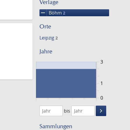
Verlage
remove
Böhm
2
Orte
Leipzig
2
Jahre
3
1
0
1779
1780
keyboard_arrow_right
bis
Suche
einschränke
Sammlungen