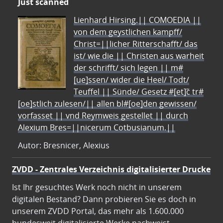
Just scanned
Lienhard Hirsing.|| COMOEDIA ||
von dem geystlichen kampff/
Christ=||licher Ritterschafft/ das
ist/ wie die || Christen aus warheit
der schrifft/ sich legen || m#
[ue]ssen/ wider die Heel/ Todt/
Teuffel || Sünde/ Gesetz #[et]c̃ tr#
[oe]stlich zulesen/|| allen bl#[oe]den gewissen/
vorfasset || vnd Reymweis gestellet || durch
Alexium Bres=||nicerum Cotbusianum.||
Autor: Bresnicer, Alexius
ZVDD - Zentrales Verzeichnis digitalisierter Drucke
Ist Ihr gesuchtes Werk noch nicht in unserem
digitalen Bestand? Dann probieren Sie es doch in
unserem ZVDD Portal, das mehr als 1.600.000