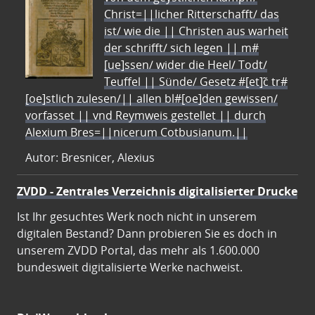
Christ=||licher Ritterschafft/ das
ist/ wie die || Christen aus warheit
der schrifft/ sich legen || m#
[ue]ssen/ wider die Heel/ Todt/
Teuffel || Sünde/ Gesetz #[et]c̃ tr#
[oe]stlich zulesen/|| allen bl#[oe]den gewissen/
vorfasset || vnd Reymweis gestellet || durch
Alexium Bres=||nicerum Cotbusianum.||
Autor: Bresnicer, Alexius
ZVDD - Zentrales Verzeichnis digitalisierter Drucke
Ist Ihr gesuchtes Werk noch nicht in unserem
digitalen Bestand? Dann probieren Sie es doch in
unserem ZVDD Portal, das mehr als 1.600.000
bundesweit digitalisierte Werke nachweist.